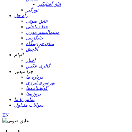
اتاق آفتابگیر
نورگیر
راه حل
عایق صوتی
خط ساحلی
مینیمالیسم مدرن
جایگزینی
نمای فروشگاه
آلاچیق
الهام
اخبار
گالری عکس
چرا میدور
درباره ما
بهره‌وری انرژی
گواهینامه‌ها
پروژه‌ها
تماس با ما
سوالات متداول
EN