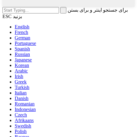
برای جستجو اینتر و برای بستن
ESC بزنید
English
French
German
Portuguese
Spanish
Russian
Japanese
Korean
Arabic
Irish
Greek
Turkish
Italian
Danish
Romanian
Indonesian
Czech
Afrikaans
Swedish
Polish
Basque