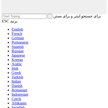
برای جستجو اینتر و برای بستن
ESC بزنید
English
French
German
Portuguese
Spanish
Russian
Japanese
Korean
Arabic
Irish
Greek
Turkish
Italian
Danish
Romanian
Indonesian
Czech
Afrikaans
Swedish