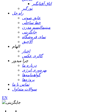
اتاق آفتابگیر
نورگیر
راه حل
عایق صوتی
خط ساحلی
مینیمالیسم مدرن
جایگزینی
نمای فروشگاه
آلاچیق
الهام
اخبار
گالری عکس
چرا میدور
درباره ما
بهره‌وری انرژی
گواهینامه‌ها
پروژه‌ها
تماس با ما
سوالات متداول
EN