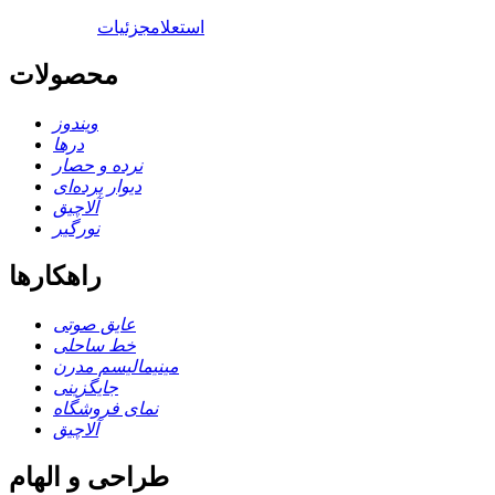
استعلام
جزئیات
محصولات
ویندوز
درها
نرده و حصار
دیوار پرده‌ای
آلاچیق
نورگیر
راهکارها
عایق صوتی
خط ساحلی
مینیمالیسم مدرن
جایگزینی
نمای فروشگاه
آلاچیق
طراحی و الهام