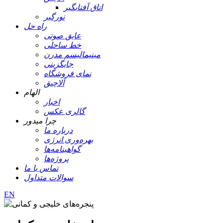
اتاق آفتابگیر
نورگیر
راه حل
عایق صوتی
خط ساحلی
مینیمالیسم مدرن
جایگزینی
نمای فروشگاه
آلاچیق
الهام
اخبار
گالری عکس
چرا میدور
درباره ما
بهره‌وری انرژی
گواهینامه‌ها
پروژه‌ها
تماس با ما
سوالات متداول
EN