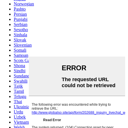
Norwegian
Pashto
Persian
Punjabi
Serbian
Sesotho
Sinhala
Slovak
Slovenian
Somali
Samoan
Scots Gaelic
Shona
Sindhi
Sundanese
Swahili
Tajik
Tamil
Telugu
Thai
Ukrainian
Urdu
Uzbek
Vietnamese
Welsh