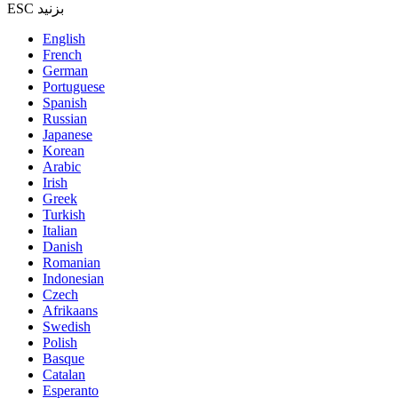
ESC بزنید
English
French
German
Portuguese
Spanish
Russian
Japanese
Korean
Arabic
Irish
Greek
Turkish
Italian
Danish
Romanian
Indonesian
Czech
Afrikaans
Swedish
Polish
Basque
Catalan
Esperanto