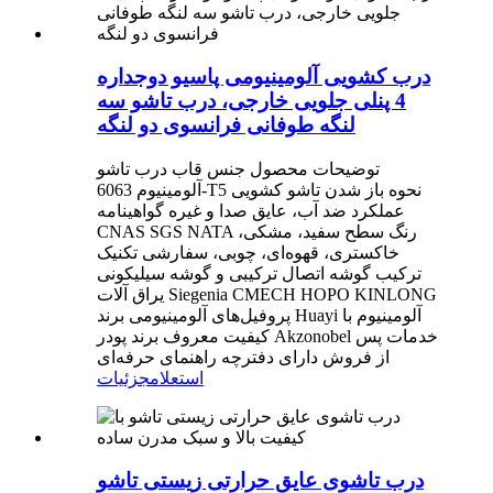
درب کشویی آلومینیومی پاسیو دوجداره
4 پنلی جلویی خارجی، درب تاشو سه
لنگه طوفانی فرانسوی دو لنگه
توضیحات محصول جنس قاب درب تاشو
آلومینیوم 6063-T5 نحوه باز شدن تاشو کشویی
عملکرد ضد آب، عایق صدا و غیره گواهینامه
CNAS SGS NATA رنگ سطح سفید، مشکی،
خاکستری، قهوه‌ای، چوبی، سفارشی تکنیک
ترکیب گوشه اتصال ترکیبی و گوشه سیلیکونی
یراق آلات Siegenia CMECH HOPO KINLONG
پروفیل‌های آلومینیومی برند Huayi آلومینیوم با
کیفیت معروف برند پودر Akzonobel خدمات پس
از فروش دارای دفترچه راهنمای حرفه‌ای
استعلام
جزئیات
درب تاشوی عایق حرارتی زیستی تاشو