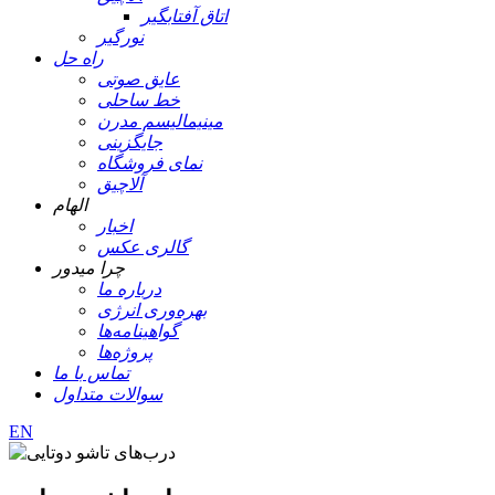
اتاق آفتابگیر
نورگیر
راه حل
عایق صوتی
خط ساحلی
مینیمالیسم مدرن
جایگزینی
نمای فروشگاه
آلاچیق
الهام
اخبار
گالری عکس
چرا میدور
درباره ما
بهره‌وری انرژی
گواهینامه‌ها
پروژه‌ها
تماس با ما
سوالات متداول
EN