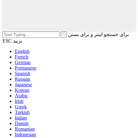
برای جستجو اینتر و برای بستن
ESC بزنید
English
French
German
Portuguese
Spanish
Russian
Japanese
Korean
Arabic
Irish
Greek
Turkish
Italian
Danish
Romanian
Indonesian