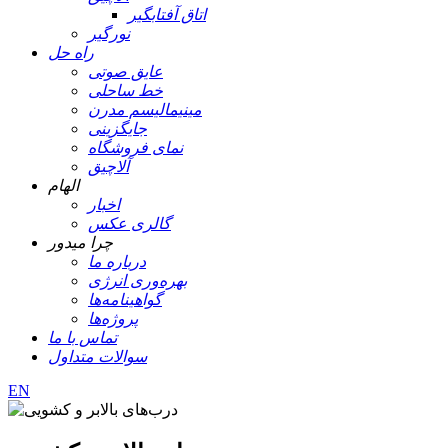
اتاق آفتابگیر
نورگیر
راه حل
عایق صوتی
خط ساحلی
مینیمالیسم مدرن
جایگزینی
نمای فروشگاه
آلاچیق
الهام
اخبار
گالری عکس
چرا میدور
درباره ما
بهره‌وری انرژی
گواهینامه‌ها
پروژه‌ها
تماس با ما
سوالات متداول
EN