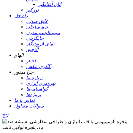
اتاق آفتابگیر
نورگیر
راه حل
عایق صوتی
خط ساحلی
مینیمالیسم مدرن
جایگزینی
نمای فروشگاه
آلاچیق
الهام
اخبار
گالری عکس
چرا میدور
درباره ما
بهره‌وری انرژی
گواهینامه‌ها
پروژه‌ها
تماس با ما
سوالات متداول
EN